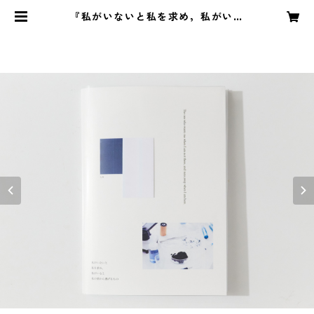
『私がいないと私を求め，私がいる
と私の前から逃げるもの』/ 吉田和
生 | syndicatetak