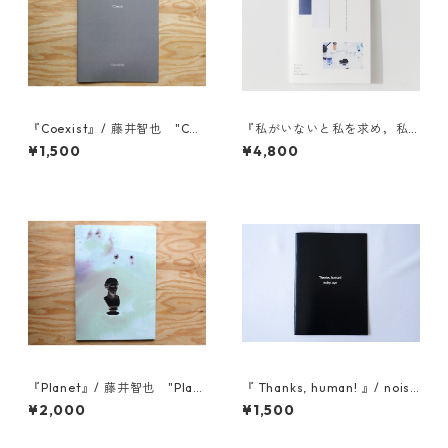
『Coexist』/ 藤井智也 "Coe
『私がいないと私を求め，私
xist" / Tomoya Fujii
がいると私の前から逃げるも
¥1,500
¥4,800
の』/ 吉田和生
『Planet』/ 藤井智也 "Plan
『 Thanks, human! 』/ noisy
et" / Tomoya Fujii
_eye "Thanks, human!" / n
¥2,000
¥1,500
oisy_eye