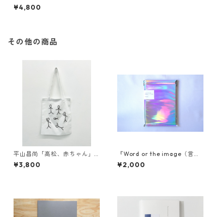
がいると私の前から逃げるも
¥4,800
の』/ 吉田和生
その他の商品
平山昌尚「高松、赤ちゃん」
『Word or the image（言葉
展示記念トートバッグ
が先か、イメージが先か）』/
¥3,800
¥2,000
noisy_eye "Word or the im
age" / noisy_eye